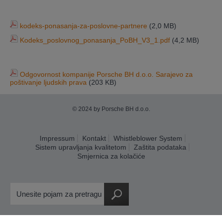
kodeks-ponasanja-za-poslovne-partnere
(2,0 MB)
Kodeks_poslovnog_ponasanja_PoBH_V3_1.pdf
(4,2 MB)
Odgovornost kompanije Porsche BH d.o.o. Sarajevo za
poštivanje ljudskih prava
(203 KB)
© 2024 by Porsche BH d.o.o.
Impressum
Kontakt
Whistleblower System
Sistem upravljanja kvalitetom
Zaštita podataka
Smjernica za kolačiće