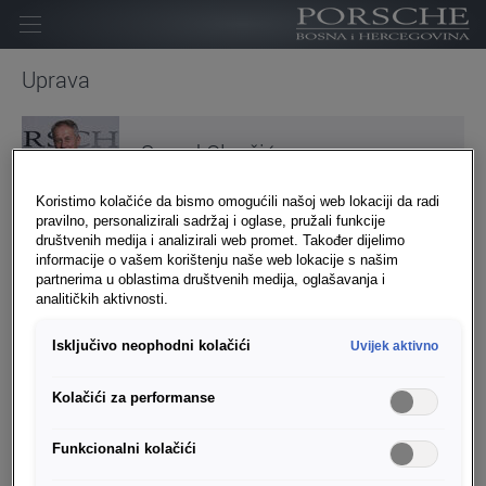
Početna
Uprava
Kompanija
Senad Olovčić
Homologacija
Direktor za veleprodaju
Novosti
Koristimo kolačiće da bismo omogućili našoj web lokaciji da radi
pravilno, personalizirali sadržaj i oglase, pružali funkcije
društvenih medija i analizirali web promet. Također dijelimo
Kontakt
informacije o vašem korištenju naše web lokacije s našim
partnerima u oblastima društvenih medija, oglašavanja i
Karijera
Alex Vaszi
analitičkih aktivnosti.
Direktor za maloprodaju
Isključivo neophodni kolačići
Uvijek aktivno
Kolačići za performanse
Funkcionalni kolačići