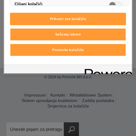
Ciljani kolačići
Prihvati sve kolačiće
Sačuvaj izbore
Postavke kolačića
© 2024 by Porsche BH d.o.o.
Impressum
Kontakt
Whistleblower System
Sistem upravljanja kvalitetom
Zaštita podataka
Smjernica za kolačiće