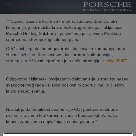
Početna
'' Najveći izazov s kojim se trenutno suočava društvo, ali i
kompanije, je klimatska kriza. Volkswagen Grupa - uključujući
Kompanija
Porsche Holding Salzburg - posvećena je ciljevima Pariškog
sporazuma i Evropskog zelenog plana.
Homologacija
Održivost je globalna odgovornost koju svaka kompanija mora
shvatiti ozbiljno. Kao sastavni dio korporativnih principa,
Novosti
strategija održivosti ugrađena je u našu strategiju "
evolve2030
" .
Kontakt
Odgovorno i klimatski osviješteno djelovanje je u središtu našeg
Karijera
svakodnevnog rada - u svim poslovnim područjima i u cijelom
lancu snabdijevanja.
Naš cilj je da mobilnost bez emisije CO₂ postane dostupna
svima - ne samo kratkoročno, već i u budućnosti. Za naše
kupce, zaposlene i najvažnije za našu planetu.''