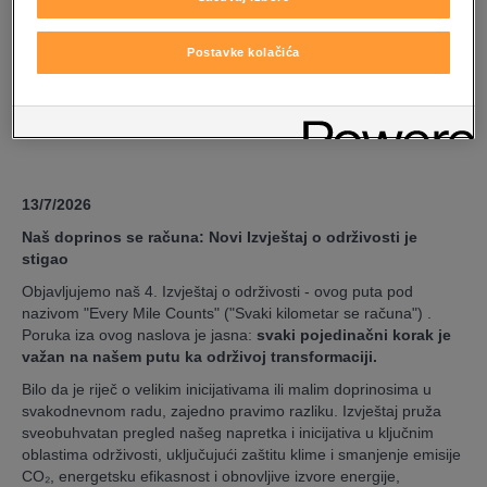
Postavke kolačića
13/7/2026
Naš doprinos se računa: Novi Izvještaj o održivosti je
stigao
Objavljujemo naš 4. Izvještaj o održivosti - ovog puta pod
nazivom "Every Mile Counts" ("Svaki kilometar se računa") .
Poruka iza ovog naslova je jasna:
svaki pojedinačni korak je
važan na našem putu ka održivoj transformaciji.
Bilo da je riječ o velikim inicijativama ili malim doprinosima u
svakodnevnom radu, zajedno pravimo razliku. Izvještaj pruža
sveobuhvatan pregled našeg napretka i inicijativa u ključnim
oblastima održivosti, uključujući zaštitu klime i smanjenje emisije
CO₂, energetsku efikasnost i obnovljive izvore energije,