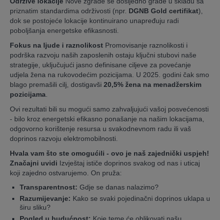
Održive lokacije
Nove zgrade se dosljedno grade u skladu sa
priznatim standardima održivosti (npr.
DGNB Gold certifikat
),
dok se postojeće lokacije kontinuirano unapređuju radi
poboljšanja energetske efikasnosti.
Fokus na ljude i raznolikost
Promovisanje raznolikosti i
podrška razvoju naših zaposlenih ostaju ključni stubovi naše
strategije, uključujući jasno definisane ciljeve za povećanje
udjela žena na rukovodećim pozicijama. U 2025. godini čak smo
blago premašili cilj, dostigavši
20,5% žena na menadžerskim
pozicijama
.
Ovi rezultati bili su mogući samo zahvaljujući vašoj posvećenosti
- bilo kroz energetski efikasno ponašanje na našim lokacijama,
odgovorno korištenje resursa u svakodnevnom radu ili vaš
doprinos razvoju elektromobilnosti.
Hvala vam što ste omogućili - ovo je naš zajednički uspjeh!
Značajni uvidi
Izvještaj ističe doprinos svakog od nas i uticaj
koji zajedno ostvarujemo. On pruža:
Transparentnost:
Gdje se danas nalazimo?
Razumijevanje:
Kako se svaki pojedinačni doprinos uklapa u
širu sliku?
Pogled u budućnost:
Koje teme će oblikovati našu