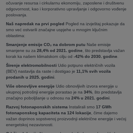
očuvanje resursa i cirkularnu ekonomiju, zaposlene i društvenu
odgovornost, kao i korporativno upravljanje i odgovorno vođenje
poslovanja.
Naš napredak na prvi pogled
Pogled na izvještaj pokazuje da
smo već ostvarili značajne uspjehe u mnogim ključnim
oblastima:
Smanjenje emisije CO₂ na dobrom putu
Naše emisije
smanjene su za
28,4% od 2021. godine
, što predstavlja važan
korak ka našem klimatskom cilju od
-42% do 2030. godine
.
Širenje elektromobilnosti
Udio potpuno električnih vozila
(BEV) nastavlja da raste i dostigao je
11,1% svih vozila
prodanih u 2025. godini
.
Više obnovljive energije
Udio obnovljivih izvora energije u
ukupnoj potrošnji energije porastao je na
34%
, što predstavlja
značajno poboljšanje u odnosu na
24% u 2021. godini
.
Razvoj fotonaponskih sistema
Instalirali smo
17 GWh
fotonaponskog kapaciteta na 124 lokacije
, čime dajemo
važan doprinos sopstvenoj proizvodnji električne energije i većoj
energetskoj nezavisnosti.