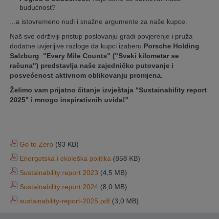
budućnost?
...a istovremeno nudi i snažne argumente za naše kupce.
Naš sve održiviji pristup poslovanju gradi povjerenje i pruža
dodatne uvjerljive razloge da kupci izaberu
Porsche Holding
Salzburg
.
"Every Mile Counts" ("Svaki kilometar se
računa") predstavlja naše zajedničko putovanje i
posvećenost aktivnom oblikovanju promjena.
Želimo vam prijatno čitanje izvještaja "Sustainability report
2025" i mnogo inspirativnih uvida!''
Go to Zero
(93 KB)
Energetska i ekološka politika
(858 KB)
Sustainability report 2023
(4,5 MB)
Sustainability report 2024
(8,0 MB)
sustainability-report-2025.pdf
(3,0 MB)