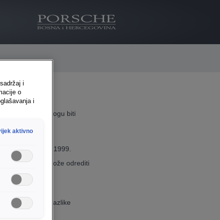
sadržaj i
macije o
glašavanja i
kim dokumentima mogu biti
ijek aktivno
mijenjeno s 31.01.1999.
 te se precizno može odrediti
a broju šasije. Razlike