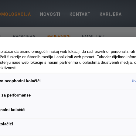
OMOLOGACIJA
NOVOSTI
KONTAKT
KARIJERA
I
PROVJERA
SMJERNICE
EMAIL UPIT
olačiće da bismo omogućili našoj web lokaciji da radi pravilno, personalizirali 
žali funkcije društvenih medija i analizirali web promet. Također dijelimo infor
abljenog vozila u inostranstvu.
štenju naše web lokacije s našim partnerima u oblastima društvenih medija, o
aktivnosti.
enicu da oznake vrijednosti izduvnih plinova u inostranim registracijs
e zaključke. Kao primjer navodimo neke od njih:
ivo neophodni kolačići
Uv
 njemački porezni razred s obzirom na vrijednosti izduvnih plinova.
ć njemački porezni razred s obzirom na vrijednosti izduvnih gasova. Iz
i za performanse
proizvođača, oznaka godine se nalazi uvijek na 10. mjestu u VIN-broju,
nalni kolačići
- 2002,
3
- 2003,
4
- 2004,
5
- 2005,
6
- 2006,
7
- 2007,
8
- 2008
kolačići
 ne treba kupovati prema datumu prve registracije, već isključivo prem
atuma prve registracije mogu biti značajne.