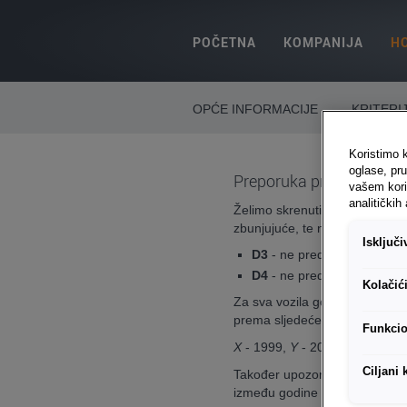
POČETNA
KOMPANIJA
H
OPĆE INFORMACIJE
KRITERIJ
Koristimo k
oglase, pru
Preporuka pri kupovini r
vašem kori
analitičkih 
Želimo skrenuti pažnju na činj
zbunjujuće, te navesti na kriv
Isključ
D3
- ne predstavlja EU3 već
D4
- ne predstavlja EU4 ve
Kolačić
Za sva vozila gore navedenih 
prema sljedećem obrascu:
Funkcio
X
- 1999,
Y
- 2000,
1
- 200,
2
Ciljani 
Također upozoravamo da vozila
između godine proizvodnje i d