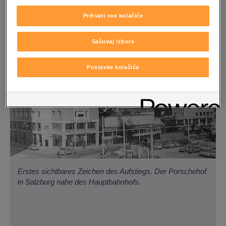
Prihvati sve kolačiće
Sačuvaj izbore
Postavke kolačića
Erstes sichtbares Zeichen des Aufstiegs. Der Porschehof
in Salzburg nahe des Hauptbahnhofs.