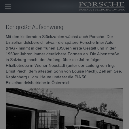
Početna
Der große Aufschwung
Kompanija
Mit den kletternden Stückzahlen wächst auch Porsche. Der
Homologacija
Einzelhandelsbereich etwa - die spätere Porsche Inter Auto
(PIA) - nimmt in den frühen 1950ern erste Gestalt und in den
Novosti
1960er Jahren immer deutlichere Formen an. Die Alpenstraße
in Salzburg macht den Anfang, über die Jahre folgen
Kontakt
Filialbetriebe in Wiener Neustadt (unter der Leitung von Ing.
Ernst Piëch, dem ältesten Sohn von Louise Piëch), Zell am See,
Karijera
Kapfenberg u.v.m. Heute umfasst die PIA 56
Einzelhandelsbetriebe in Österreich.