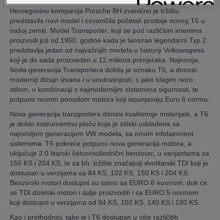
generaciju modela Transportera, Importer za Bosni u
Hercegovinu kompanija Porsche BH zvanično je tržištu
predstavila novi model i ozvaničila početak prodaje novog T6 u
našoj zemlji. Model Transporter, koji se pod različitim imenima
proizvodi još od 1950, godine kada je lansiran legendarni Typ 2
predstavlja jedan od najvažnijih modela u historiji Volkswagena
koji je do sada proizveden u 12 miliona primjeraka. Najnovija,
šesta generacija Transportera dobila je oznaku T6, a donosi
moderniji dizajn izvana i u unutrašnjosti, s jako blagim retro
stilom, u kombinaciji s najmodernijim sistemima sigurnosti, te
potpuno novom ponudom motora koji ispunjavaju Euro 6 normu.
Nova generacija transportera donosi kvalitetnije materijale, a T6
je dobio instrumentnu ploču koja je stilski usklađena sa
najnovijom generacijom VW modela, sa novim infotainment
sistemima. T6 pokreće potpuno nova generacija motora, a
uključuje 2.0 litarski četvorocilindrični benzinac, u varijantama sa
150 KS i 204 KS, te za bh. tržište značajniji dvolitarski TDI koji je
dostupan u verzijama sa 84 KS, 102 KS, 150 KS i 204 KS.
Benzinski motori dostupni su samo sa EURO 6 normom, dok će
se TDI dizelski motori i dalje proizvoditi i sa EURO 5 normom
koji dostupni u verzijama od 84 KS, 102 KS, 140 KS i 180 KS.
Kao i prethodnici, tako je i T6 dostupan u više različitih