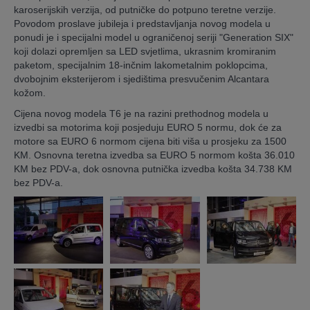
karoserijskih verzija, od putničke do potpuno teretne verzije.
Povodom proslave jubileja i predstavljanja novog modela u
ponudi je i specijalni model u ograničenoj seriji "Generation SIX"
koji dolazi opremljen sa LED svjetlima, ukrasnim kromiranim
paketom, specijalnim 18-inčnim lakometalnim poklopcima,
dvobojnim eksterijerom i sjedištima presvučenim Alcantara
kožom.
Cijena novog modela T6 je na razini prethodnog modela u
izvedbi sa motorima koji posjeduju EURO 5 normu, dok će za
motore sa EURO 6 normom cijena biti viša u prosjeku za 1500
KM. Osnovna teretna izvedba sa EURO 5 normom košta 36.010
KM bez PDV-a, dok osnovna putnička izvedba košta 34.738 KM
bez PDV-a.