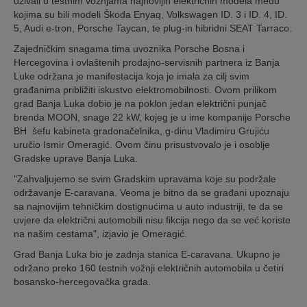
uživali u testnim vožnjama najnovijih električnih modela među
kojima su bili modeli Škoda Enyaq, Volkswagen ID. 3 i ID. 4, ID.
5, Audi e-tron, Porsche Taycan, te plug-in hibridni SEAT Tarraco.
Zajedničkim snagama tima uvoznika Porsche Bosna i
Hercegovina i ovlaštenih prodajno-servisnih partnera iz Banja
Luke održana je manifestacija koja je imala za cilj svim
građanima približiti iskustvo elektromobilnosti. Ovom prilikom
grad Banja Luka dobio je na poklon jedan električni punjač
brenda MOON, snage 22 kW, kojeg je u ime kompanije Porsche
BH šefu kabineta gradonačelnika, g-dinu Vladimiru Grujiću
uručio Ismir Omeragić. Ovom činu prisustvovalo je i osoblje
Gradske uprave Banja Luka.
"Zahvaljujemo se svim Gradskim upravama koje su podržale
održavanje E-caravana. Veoma je bitno da se građani upoznaju
sa najnovijim tehničkim dostignućima u auto industriji, te da se
uvjere da električni automobili nisu fikcija nego da se već koriste
na našim cestama", izjavio je Omeragić.
Grad Banja Luka bio je zadnja stanica E-caravana. Ukupno je
održano preko 160 testnih vožnji električnih automobila u četiri
bosansko-hercegovačka grada.