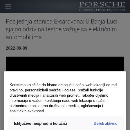
Početna
Posljednja stanica E-caravana: U Banja Luci
sjajan odziv na testne vožnje sa električnim
Kompanija
automobilima
Homologacija
2022-09-09
Novosti
Kontakt
Karijera
Koristimo kolačiće da bismo omogućili našoj web lokaciji da radi
pravilno, personalizirali sadržaj i oglase, pružali funkcije
društvenih medija i analizirali web promet. Također dijelimo
informacije o vašem korištenju naše web lokacije s našim
partnerima u oblastima društvenih medija, oglašavanja i
analitičkih aktivnosti.
Isključivo neophodni kolačići
Uvijek aktivno