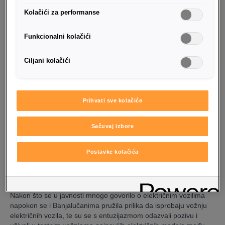
Kolačići za performanse
Funkcionalni kolačići
Ciljani kolačići
Prihvati sve kolačiće
Sačuvaj izbore
Sarajevo, 9.9.2022
- Nakon Mostara, Tuzle i Brčkog, E-caravan
Postavke kolačića
je 8.9. boravio u Banja Luci. Događaj je u prisustvu mnogih
zainteresovanih građana održan u centru grada na lokaciji
"Parking Galerija" ispred Gradske uprave.
Nakon što se u javnosti mnogo govorilo o električnim vozilima
napokon se i Banjalučanima pružila prilika da isprobaju vožnju
električnih vozila, te su se s entuzijazmom odazvali pozivu i