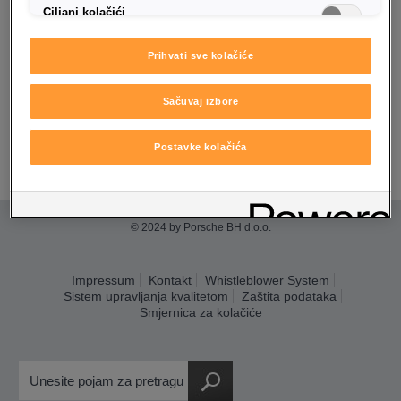
Ciljani kolačići
Prihvati sve kolačiće
Sačuvaj izbore
Postavke kolačića
© 2024 by Porsche BH d.o.o.
Impressum
Kontakt
Whistleblower System
Sistem upravljanja kvalitetom
Zaštita podataka
Smjernica za kolačiće