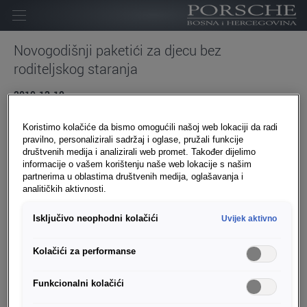
Početna
Novogodišnji paketići za djecu bez
roditeljskog staranja
Kompanija
2019-12-19
Homologacija
19.12.2019
- U povodu dolazećih Novogodišnjih praznika,
Novosti
Koristimo kolačiće da bismo omogućili našoj web lokaciji da radi
predstavnici kompanija Porsche BH i Porsche Sarajevo posjetili
pravilno, personalizirali sadržaj i oglase, pružali funkcije
su JU Dječiji dom Bjelave, te su djeci bez roditeljskog staranja
društvenih medija i analizirali web promet. Također dijelimo
Kontakt
uručili Novogodišnje paketiće.
informacije o vašem korištenju naše web lokacije s našim
partnerima u oblastima društvenih medija, oglašavanja i
Karijera
analitičkih aktivnosti.
Isključivo neophodni kolačići
Uvijek aktivno
Kolačići za performanse
Funkcionalni kolačići