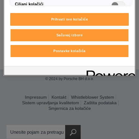
Ciljani kolačići
Prihvati sve kolačiće
Sačuvaj izbore
« Nazad na pregled
Postavke kolačića
© 2024 by Porsche BH d.o.o.
Impressum
Kontakt
Whistleblower System
Sistem upravljanja kvalitetom
Zaštita podataka
Smjernica za kolačiće