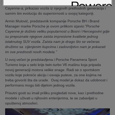
Porsche BH je u Hotelu Hills, osim posljednjeg modela Porsche
Cayenne-a, prikazao vozila iz njegovih prethodnih generacija i
samim tim evoluciju do superiornosti u svojoj kategoriji.
Armin Mulović, predstavnik kompanije Porsche BH i Brand
Manager marke Porsche je ovom prilikom izjavio:
"Porsche
Cayenne je doživio veliku popularnost u Bosni i Hercegovini gdje
su prepoznate njegove zaista impresivne kvalitete jednog
istaknutog SUV vozila. Zaista nam je drago što se večeras
družimo sa cijenjenim kupcima i zadovoljstvo nam je pokazati
im sve prednosti novih modela."
U ovoj večeri je predstavljena i Porsche Panamera Sport
Turismo koja u sebi krije twin-turbo V6 mašinu koja pripada
novoj generaciji motora velike snage. Radi se o sportskom
vozilu koje pokreće akciju i osvaja puteve, za one kojima ne
treba govoriti šta da urade. Ovaj model je dokaz da udobnost i
performans mogu biti dijelom jednog vozila.
Prisutni gosti su imali priliku pregledati nove, kao i prethodne
modele i uživati u njihovim enterijerima, te se zabavljati u
opuštenoj atmosferi.