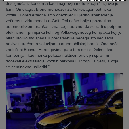
dostignuća iz koncerna kao i najnoviju motorizaciju.", izjavio je
Ismir Omeragić, brend menadžer za Volkswagen putnička
vozila. "Pored Arteona smo obezbijedili i jedno iznenađenje
večeras u vidu modela e-Golf. Oni nešto bolje upoznati sa
automobilskom branšom znat će, naravno, da se radi o potpuno
električnom primjerku kultnog Volkswagenovog kompakta koji je
bitan utoliko što spada u predstavnike nečega što već sada
nazivaju trećom revolucijom u automobilskoj branši. Ona neće
zaobići ni Bosnu i Hercegovinu, pa u tom smislu želimo kao
kompanija i kao marka pokazati aktivan pristup i spremni
dočekati elektrifikaciju voznih parkova u Evropi i svijetu, a koja
će neminovno uslijediti."