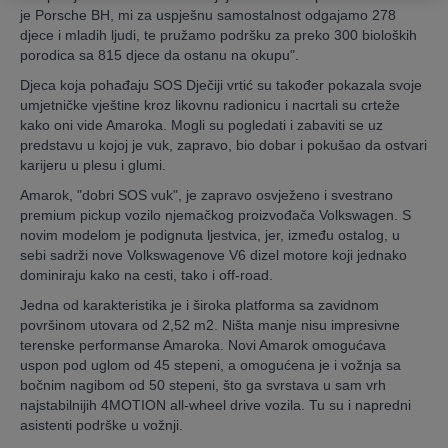
je Porsche BH, mi za uspješnu samostalnost odgajamo 278
djece i mladih ljudi, te pružamo podršku za preko 300 bioloških
porodica sa 815 djece da ostanu na okupu".
Djeca koja pohađaju SOS Dječiji vrtić su također pokazala svoje
umjetničke vještine kroz likovnu radionicu i nacrtali su crteže
kako oni vide Amaroka. Mogli su pogledati i zabaviti se uz
predstavu u kojoj je vuk, zapravo, bio dobar i pokušao da ostvari
karijeru u plesu i glumi.
Amarok, "dobri SOS vuk", je zapravo osvježeno i svestrano
premium pickup vozilo njemačkog proizvođača Volkswagen. S
novim modelom je podignuta ljestvica, jer, između ostalog, u
sebi sadrži nove Volkswagenove V6 dizel motore koji jednako
dominiraju kako na cesti, tako i off-road.
Jedna od karakteristika je i široka platforma sa zavidnom
površinom utovara od 2,52 m2. Ništa manje nisu impresivne
terenske performanse Amaroka. Novi Amarok omogućava
uspon pod uglom od 45 stepeni, a omogućena je i vožnja sa
bočnim nagibom od 50 stepeni, što ga svrstava u sam vrh
najstabilnijih 4MOTION all-wheel drive vozila. Tu su i napredni
asistenti podrške u vožnji.