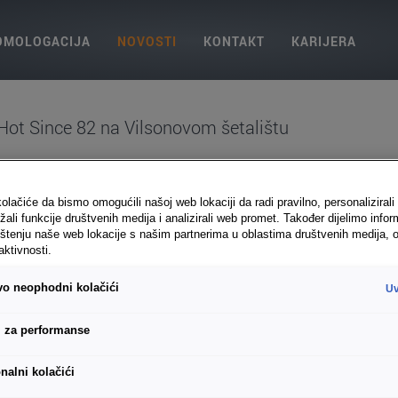
OMOLOGACIJA
NOVOSTI
KONTAKT
KARIJERA
Hot Since 82 na Vilsonovom šetalištu
protekli vikend, muzička eksplozija na Vilsonovom šetalištu!
olačiće da bismo omogućili našoj web lokaciji da radi pravilno, personalizirali 
žali funkcije društvenih medija i analizirali web promet. Također dijelimo infor
rezervisana za pravu muzičku poslasticu na Vilsonovom šetalištu, gdje 
štenju naše web lokacije s našim partnerima u oblastima društvenih medija, o
 / Hot Since 82 događaj. Ovaj nastup je definitivno obilježio prvi vike
aktivnosti.
menalna lokacija za ovaj događaj, predstavljeno je kao novo mjesto za
od najljepših promenada u Sarajevu, ovaj događaj je bio još jedan uni
ivo neophodni kolačići
Uv
maćin najvećeg filmskog festivala u regionu i šire, grad je bio preplavlj
a stvaranje nevjerojatne energije i sjajne atmosfere u CUPRA duhu.
i za performanse
nalni kolačići