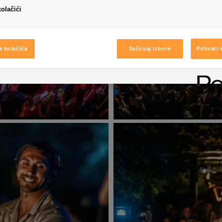
kolačići
e kolačića
Sačuvaj izbore
Prihvati 