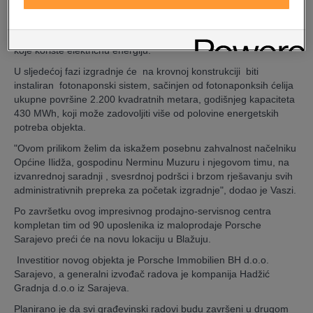
objekta. Navedeni sisitem koristi toplotu zemlje, ubacuje je u
sistem grijanja i hlađenja i kao takav se prvi put primjenjuje i
instalira u BiH. Za izmjenu toplote će se koristiti toplotne pumpe,
koje koriste električnu energiju.
U sljedećoj fazi izgradnje će na krovnoj konstrukciji biti
instaliran fotonaponski sistem, sačinjen od fotonaponksih ćelija
ukupne površine 2.200 kvadratnih metara, godišnjeg kapaciteta
430 MWh, koji može zadovoljiti više od polovine energetskih
potreba objekta.
"Ovom prilikom želim da iskažem posebnu zahvalnost načelniku
Općine Ilidža, gospodinu Nerminu Muzuru i njegovom timu, na
izvanrednoj saradnji , svesrdnoj podršci i brzom rješavanju svih
administrativnih prepreka za početak izgradnje", dodao je Vaszi.
Po završetku ovog impresivnog prodajno-servisnog centra
kompletan tim od 90 uposlenika iz maloprodaje Porsche
Sarajevo preći će na novu lokaciju u Blažuju.
Investitior novog objekta je Porsche Immobilien BH d.o.o.
Sarajevo, a generalni izvođač radova je kompanija Hadžić
Gradnja d.o.o iz Sarajeva.
Planirano je da svi građevinski radovi budu završeni u drugom